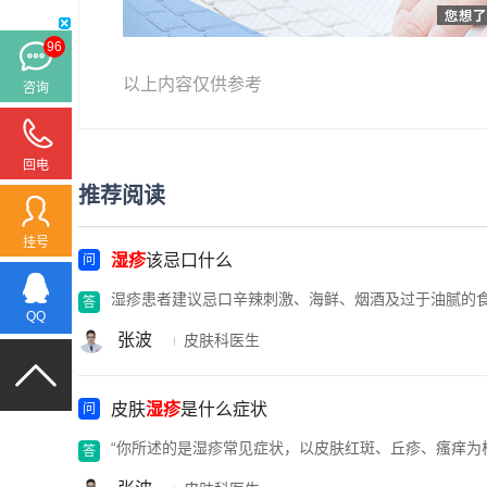
96
以上内容仅供参考
咨询
回电
推荐阅读
挂号
湿疹
该忌口什么
湿疹患者建议忌口辛辣刺激、海鲜、烟酒及过于油腻的
QQ
张波
皮肤科医生
皮肤
湿疹
是什么症状
“你所述的是湿疹常见症状，以皮肤红斑、丘疹、瘙痒为