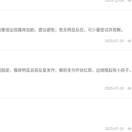
2025-12-09
加重或出现瘙痒加剧，建议避免；若无明显反应，可少量尝试并观察。
2025-07-26
或脱皮，瘙痒明显且易反复发作；癣则多为环状红斑，边缘隆起有小疹子
2025-07-26
2025-07-18