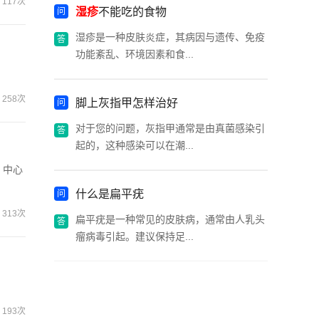
117次
湿疹
不能吃的食物
湿疹是一种皮肤炎症，其病因与遗传、免疫
功能紊乱、环境因素和食...
258次
脚上灰指甲怎样治好
对于您的问题，灰指甲通常是由真菌感染引
起的，这种感染可以在潮...
，中心
什么是扁平疣
313次
扁平疣是一种常见的皮肤病，通常由人乳头
瘤病毒引起。建议保持足...
193次