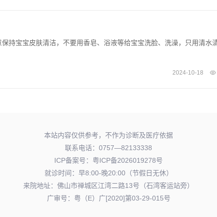
意保持宝宝皮肤清洁，不要用香皂、浴液等给宝宝洗脸、洗澡，只用清水
2024-10-18
本站内容仅供参考，不作为诊断及医疗依据
联系电话：0757—82133338
ICP备案号：
粤ICP备2026019278号
就诊时间：早8:00-晚20:00（节假日无休）
来院地址：佛山市禅城区江湾二路13号（石湾客运站旁）
广审号：粤（E）广[2020]第03-29-015号