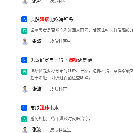
张波
皮肤科医生
皮肤
湿疹
能吃海鲜吗
湿疹患者是否能吃海鲜因人而异，若既往吃海鲜后湿疹
张波
皮肤科医生
怎么确定自己得了
湿疹
还是癣
湿疹多是对称分布的红斑、丘疹，边界不清，常伴渗液
趋于消退，可通过真菌检查明确。
张波
皮肤科医生
皮肤
湿疹
出水
避免抓挠，待干燥及时就医治疗，
张波
皮肤科医生