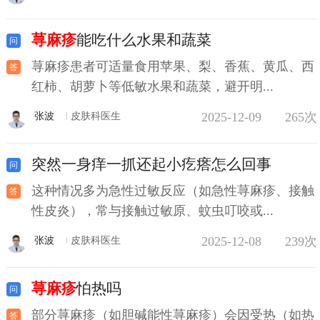
荨麻疹
能吃什么水果和蔬菜
荨麻疹患者可适量食用苹果、梨、香蕉、黄瓜、西
红柿、胡萝卜等低敏水果和蔬菜，避开明...
2025-12-09
265次
张波
皮肤科医生
突然一身痒一抓还起小疙瘩怎么回事
这种情况多为急性过敏反应（如急性荨麻疹、接触
性皮炎），常与接触过敏原、蚊虫叮咬或...
2025-12-08
239次
张波
皮肤科医生
荨麻疹
怕热吗
部分荨麻疹（如胆碱能性荨麻疹）会因受热（如热