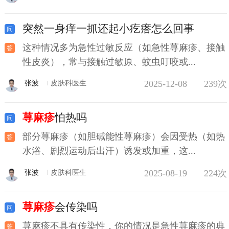
突然一身痒一抓还起小疙瘩怎么回事
这种情况多为急性过敏反应（如急性荨麻疹、接触
性皮炎），常与接触过敏原、蚊虫叮咬或...
2025-12-08
239次
张波
皮肤科医生
荨麻疹
怕热吗
部分荨麻疹（如胆碱能性荨麻疹）会因受热（如热
水浴、剧烈运动后出汗）诱发或加重，这...
2025-08-19
224次
张波
皮肤科医生
荨麻疹
会传染吗
荨麻疹不具有传染性，你的情况是急性荨麻疹的典