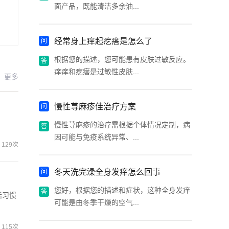
面产品，既能清洁多余油...
经常身上痒起疙瘩是怎么了
根据您的描述，您可能患有皮肤过敏反应。
痒痒和疙瘩是过敏性皮肤...
更多
慢性荨麻疹佳治疗方案
慢性荨麻疹的治疗需根据个体情况定制，病
因可能与免疫系统异常、...
129次
冬天洗完澡全身发痒怎么回事
您好，根据您的描述和症状，这种全身发痒
活习惯
可能是由冬季干燥的空气...
115次