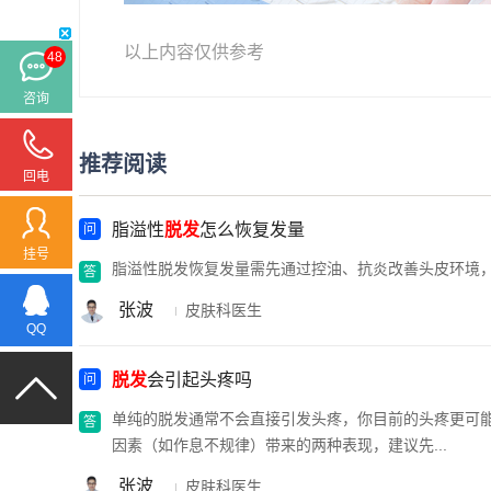
以上内容仅供参考
48
咨询
推荐阅读
回电
脂溢性
脱发
怎么恢复发量
挂号
脂溢性脱发恢复发量需先通过控油、抗炎改善头皮环境
张波
皮肤科医生
QQ
脱发
会引起头疼吗
单纯的脱发通常不会直接引发头疼，你目前的头疼更可
因素（如作息不规律）带来的两种表现，建议先...
张波
皮肤科医生