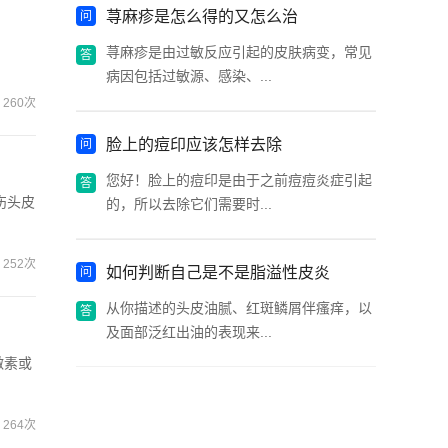
荨麻疹是怎么得的又怎么治
荨麻疹是由过敏反应引起的皮肤病变，常见
病因包括过敏源、感染、...
260次
脸上的痘印应该怎样去除
您好！脸上的痘印是由于之前痘痘炎症引起
伤头皮
的，所以去除它们需要时...
252次
如何判断自己是不是脂溢性皮炎
从你描述的头皮油腻、红斑鳞屑伴瘙痒，以
及面部泛红出油的表现来...
激素或
264次