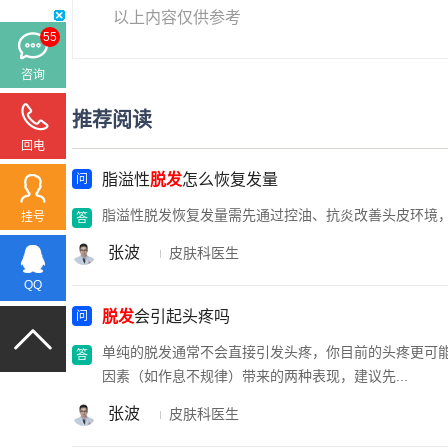
以上内容仅供参考
55
咨询
推荐阅读
回电
脂溢性
脱发
怎么恢复发量
脂溢性脱发恢复发量需先通过控油、抗炎改善头皮环境
挂号
张波
皮肤科医生
QQ
脱发
会引起头疼吗
单纯的脱发通常不会直接引发头疼，你目前的头疼更可
因素（如作息不规律）带来的两种表现，建议先...
张波
皮肤科医生