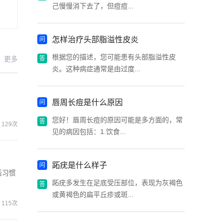
己慢慢消下去了，但痘痘...
怎样治疗头部脂溢性皮炎
根据您的描述，您可能患有头部脂溢性皮
更多
炎。这种病症通常是由过度...
唇周长痘是什么原因
您好！唇周长痘的原因可能是多方面的，常
129次
见的病因包括：1.饮食...
跖疣是什么样子
活习惯
跖疣多发生在足底受压部位，表现为灰褐色
或黄褐色的扁平丘疹或斑...
115次